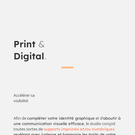
Print
&
Digital
.
Accélérer sa
visibilité
.
Afin de
et d’
compléter votre identité graphique
aboutir à
, le studio conçoit
une communication visuelle efficace
toutes sortes de
supports imprimés et/ou numériques
revêtant avec justesse et harmonie les traits de votre