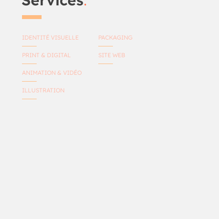
Services
.
IDENTITÉ VISUELLE
PACKAGING
PRINT & DIGITAL
SITE WEB
ANIMATION & VIDÉO
ILLUSTRATION