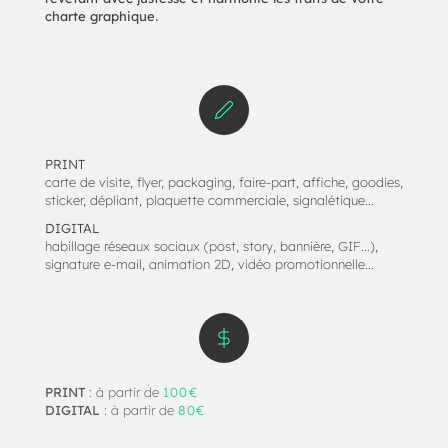
.
charte graphique
PRINT
carte de visite, flyer, packaging, faire-part, affiche, goodies,
sticker, dépliant, plaquette commerciale, signalétique…
DIGITAL
habillage réseaux sociaux (post, story, bannière, GIF…),
signature e-mail, animation 2D, vidéo promotionnelle…
PRINT
: à partir de
100€
DIGITAL
: à partir de
80€